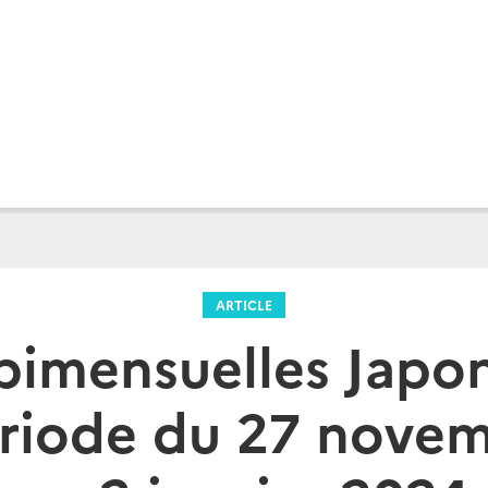
ARTICLE
bimensuelles Jap
ériode du 27 nove