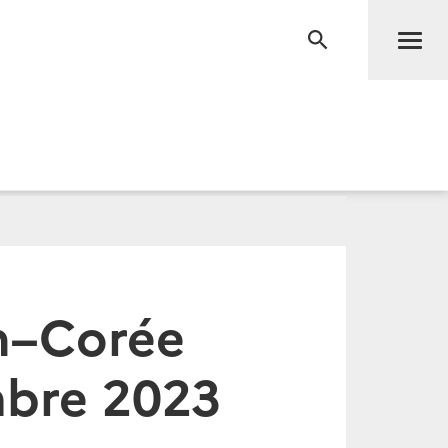
Men
RECHERCHE
on–Corée
mbre 2023