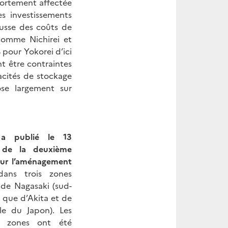
 fortement affectée
s investissements
ausse des coûts de
 comme Nichirei et
pour Yokorei d’ici
t être contraintes
acités de stockage
ose largement sur
 a publié le 13
 de la deuxième
our l’aménagement
ans trois zones
 de Nagasaki (sud-
i que d’Akita et de
ale du Japon). Les
s zones ont été