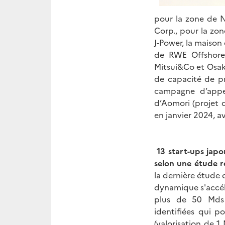
pour la zone de 
Corp., pour la zon
J-Power, la maison
de RWE Offshore
Mitsui&Co et Osak
de capacité de pr
campagne d’appel
d’Aomori (projet
en janvier 2024, a
13 start-ups japo
selon une étude ré
la dernière étude 
dynamique s'accélè
plus de 50 Mds
identifiées qui po
(valorisation de 