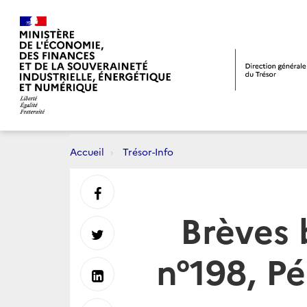
Accueil
Trésor-Info
Partager
Brèves 
sur
Partager
n°198, P
Facebook
sur
Partager
Twitter