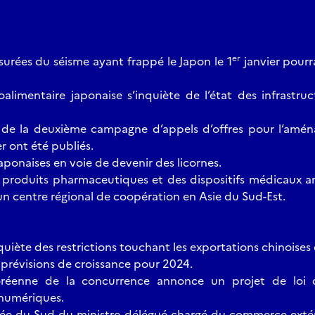
er
surées du séisme ayant frappé le Japon le 1
janvier pourr
roalimentaire japonaise s’inquiète de l’état des infrastr
s de la deuxième campagne d’appels d’offres pour l’amé
r ont été publiés.
japonaises en voie de devenir des licornes.
 produits pharmaceutiques et des dispositifs médicaux a
un centre régional de coopération en Asie du Sud-Est.
quiète des restrictions touchant les exportations chinoises 
 prévisions de croissance pour 2024.
coréenne de la concurrence annonce un projet de loi 
numériques.
rée du Sud du ministre délégué chargé du commerce extéri