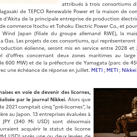
attribués à trois consortiums d
Nagasaki de TEPCO Renewable Power et la maison de 
e d’Akita de la principale entreprise de production électr
 de commerce Itochu et Tohoku Electric Power Co., et pour
 Wind Japan (filiale du groupe allemand RWE), la ma
a Gas. Les projets de ces consortiums, qui représenteront
oduction éolienne, seront mis en service entre 2028 et 
 d’offres concernant deux zones maritimes au large
 de 600 MW) et de la préfecture de Yamagata (parc de 45
vec une échéance de réponse en juillet.
METI
;
METI
;
Nikkei
naises en voie de devenir des licornes,
alisée par le journal Nikkei.
Alors que
de 2021 comptait cinq "pré-licornes", la
re au Japon. 13 entreprises évaluées à
 JPY (340 Mi USD) sont désormais
urraient acquérir le statut de licorne
1 Md USD) après une ou deux levées de