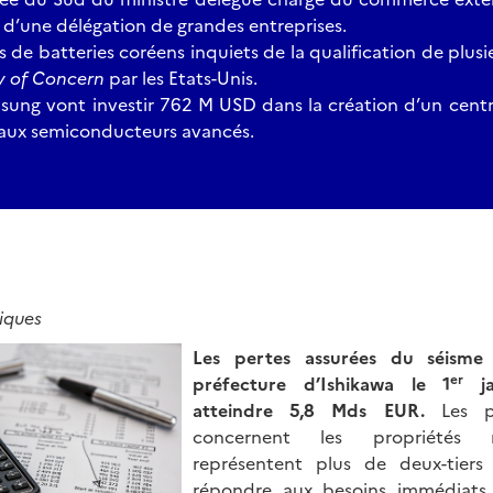
’une délégation de grandes entreprises.
s de batteries coréens inquiets de la qualification de plusi
ty of Concern
par les Etats-Unis.
ung vont investir 762 M USD dans la création d’un cent
aux semiconducteurs avancés.
miques
Les pertes assurées du séisme
er
préfecture d’Ishikawa le 1
ja
atteindre 5,8
Mds EUR.
Les p
concernent les propriétés ré
représentent plus de deux-tiers
répondre aux besoins immédiats t