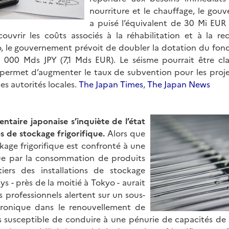
nourriture et le chauffage, le gou
a puisé l’équivalent de 30 Mi EUR
couvrir les coûts associés à la réhabilitation et à la re
, le gouvernement prévoit de doubler la dotation du fon
 000 Mds JPY (7,1 Mds EUR). Le séisme pourrait être cl
 permet d’augmenter le taux de subvention pour les proje
es autorités locales.
The Japan Times
,
The Japan News
mentaire japonaise s’inquiète de l’état
s de stockage frigorifique.
Alors que
kage frigorifique est confronté à une
e par la consommation de produits
tiers des installations de stockage
ys - près de la moitié à Tokyo - aurait
s professionnels alertent sur un sous-
hronique dans le renouvellement de
es susceptible de conduire à une pénurie de capacités de 