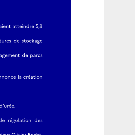
aient atteindre 5,8
uctures de stockage
nagement de parcs
nnonce la création
d’urée.
de régulation des
eur Olivier Becht,