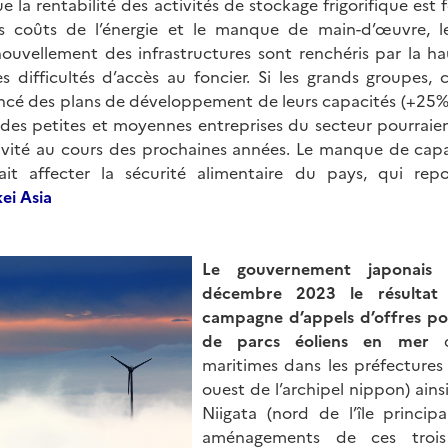
e la rentabilité des activités de stockage frigorifique est
s coûts de l’énergie et le manque de main-d’œuvre, le
nouvellement des infrastructures sont renchéris par la h
es difficultés d’accès au foncier. Si les grands groupes,
ncé des plans de développement de leurs capacités (+25% 
 des petites et moyennes entreprises du secteur pourraien
tivité au cours des prochaines années. Le manque de cap
rrait affecter la sécurité alimentaire du pays, qui rep
ei Asia
Le gouvernement japonais
décembre 2023 le résultat
campagne d’appels d’offres p
de parcs éoliens en mer
d
maritimes dans les préfectures
ouest de l’archipel nippon) ains
Niigata (nord de l’île princip
aménagements de ces troi