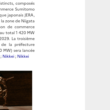
istincts, composés
commerce Sumitomo
ique japonais JERA,
 la zone de Niigata
ison de commerce
 au total 1 420 MW
2029. La troisième
 de la préfecture
0 MW) sera lancée
;
Nikkei
;
Nikk
ei