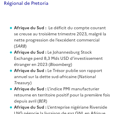
Régional de Pretoria
Afrique du Sud :
Le déficit du compte courant
se creuse au troisième trimestre 2023, malgré la
nette progression de l’excédent commercial
(
SARB
)
Afrique du Sud :
Le Johannesburg Stock
Exchange perd 8,3 Mds USD d’investissement
étranger en 2023 (
Bloomberg
)
Afrique du Sud :
Le Trésor publie son rapport
annuel sur la dette sud-africaine (
National
Treasury
)
Afrique du Sud :
L’indice PMI manufacturier
retourne en territoire positif pour la première fois
depuis avril (
BER
)
Afrique du Sud :
L’entreprise nigériane Riverside
LNG négocie la livraison de gaz GNL en Afrique