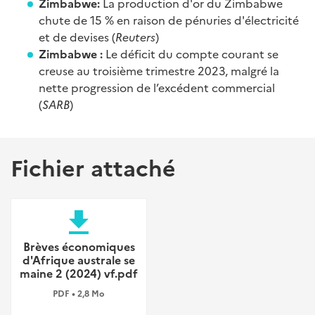
Zimbabwe:
La production d'or du Zimbabwe
chute de 15 % en raison de pénuries d'électricité
et de devises (
Reuters
)
Zimbabwe :
Le déficit du compte courant se
creuse au troisième trimestre 2023, malgré la
nette progression de l’excédent commercial
(
SARB
)
Fichier attaché
file_download
Brèves économiques
d'Afrique australe se
maine 2 (2024) vf.pdf
PDF • 2,8 Mo