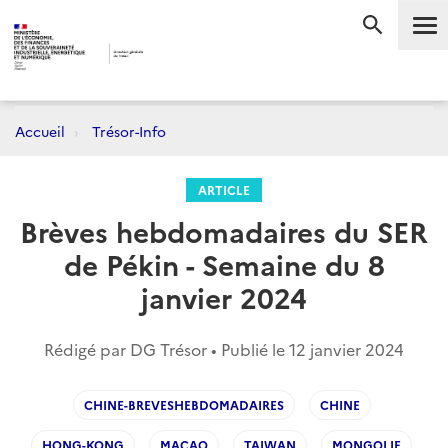
Me
RECHERC
Accueil
Trésor-Info
ARTICLE
Brèves hebdomadaires du SER
de Pékin - Semaine du 8
janvier 2024
Rédigé par DG Trésor • Publié le
12 janvier 2024
CHINE-BREVESHEBDOMADAIRES
CHINE
HONG-KONG
MACAO
TAIWAN
MONGOLIE