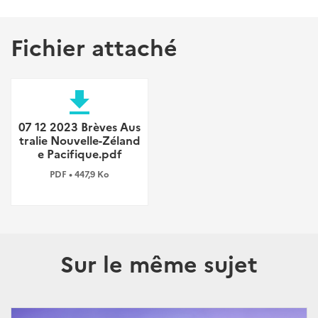
Fichier attaché
file_download
07 12 2023 Brèves Aus
tralie Nouvelle-Zéland
e Pacifique.pdf
PDF • 447,9 Ko
Sur le même sujet