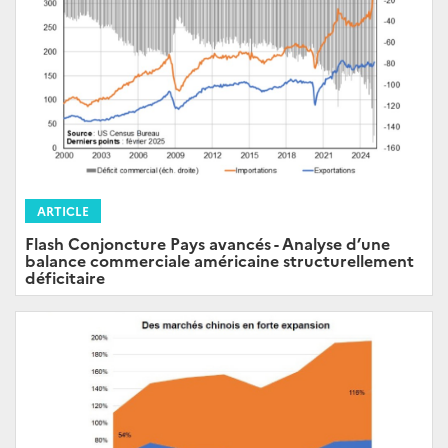
ARTICLE
Flash Conjoncture Pays avancés - Analyse d’une
balance commerciale américaine structurellement
déficitaire