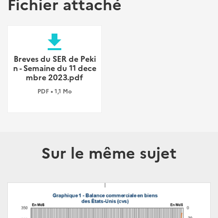
Fichier attaché
file_download
Breves du SER de Peki
n - Semaine du 11 dece
mbre 2023.pdf
PDF • 1,1 Mo
Sur le même sujet