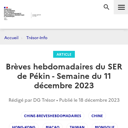
Me
RECHERC
Accueil
Trésor-Info
ARTICLE
Brèves hebdomadaires du SER
de Pékin - Semaine du 11
décembre 2023
Rédigé par DG Trésor • Publié le
18 décembre 2023
CHINE-BREVESHEBDOMADAIRES
CHINE
HONG-KONG
MACAO
TAIWAN
MONGOLIE