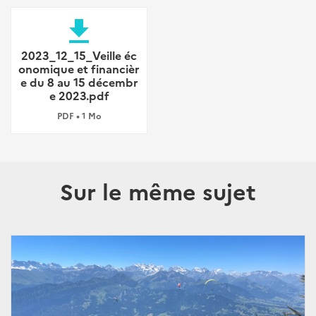
file_download
2023_12_15_Veille éc
onomique et financièr
e du 8 au 15 décembr
e 2023.pdf
PDF • 1 Mo
Sur le même sujet