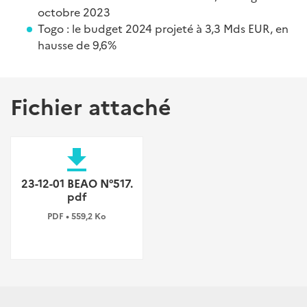
octobre 2023
Togo : le budget 2024 projeté à 3,3 Mds EUR, en
hausse de 9,6%
Fichier attaché
file_download
23-12-01 BEAO N°517.
pdf
PDF • 559,2 Ko