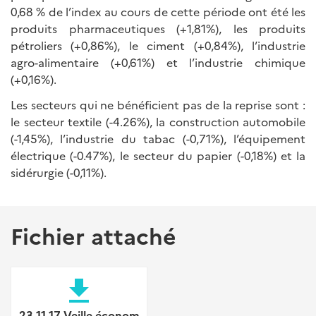
0,68 % de l’index au cours de cette période ont été les
produits pharmaceutiques (+1,81%), les produits
pétroliers (+0,86%), le ciment (+0,84%), l’industrie
agro-alimentaire (+0,61%) et l’industrie chimique
(+0,16%).
Les secteurs qui ne bénéficient pas de la reprise sont :
le secteur textile (-4.26%), la construction automobile
(-1,45%), l’industrie du tabac (-0,71%), l’équipement
électrique (-0.47%), le secteur du papier (-0,18%) et la
sidérurgie (-0,11%).
Fichier attaché
file_download
23 11 17 Veille économ