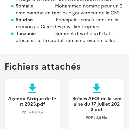
Somalie
Mohammed nommé pour un 2
ème mandat en tant que gouverneur de la CBS
Soudan
Principales conclusions de la
réunion au Caire des pays limitrophes
Tanzanie
Sommet des chefs d’Etat
africains sur le capital humain prévu fin juillet
Fichiers attachés
file_download
file_download
Agenda Afrique de l E
Brèves AEOI de la sem
st 2023.pdf
aine du 17 Juillet 202
3.pdf
PDF • 100 Ko
PDF • 2,8 Mo