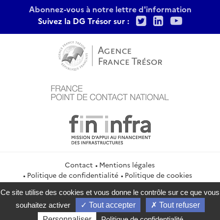
Abonnez-vous à notre lettre d'information
Twitter
LinkedIn
Youtu
Suivez la DG Trésor sur :
Contact
Mentions légales
Politique de confidentialité
Politique de cookies
Gestion des cookies
Flux RSS
Ce site utilise des cookies et vous donne le contrôle sur ce que vous
service-public.gouv.fr
legifrance.gouv.fr
info.gouv.fr
souhaitez activer
Tout accepter
Tout refuser
data.gouv.fr
Personnaliser
Politique de confidentialité