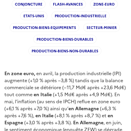
CONJONCTURE
FLASH-AVANCES
ZONE-EURO
ETATS-UNIS
PRODUCTION-INDUSTRIELLE
PRODUCTION-BIENS-EQUIPEMENTS
SECTEUR-MINIER
PRODUCTION-BIENS-DURABLES
PRODUCTION-BIENS-NON-DURABLES
En zone euro,
en avril, la production industrielle (IPI)
augmente (+1,0 % après −3,8 %) tandis que la balance
commerciale se détériore (−11,7 Md€ après +23,6 Md€)
tout comme
en Italie
(+1,5 Md€ après +4,9 Md€). En
mai, l’inflation (au sens de IPCH) reflue en zone euro
(+6,1 % après +7,0 %) ainsi qu’
en Allemagne
(+6,3 %
après +7,6 %),
en Italie
(+8,1 % après +8,7 %) et
en
Espagne
(+3,0 % après +3,8 %).
En Allemagne
, en juin,
le sentiment économique (enquête ZEW) se dégrade