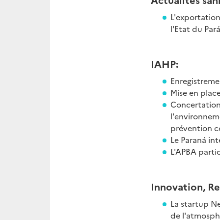
L'exportation
l'Etat du Pará
IAHP:
Enregistremen
Mise en plac
Concertation 
l'environnem
prévention c
Le Paraná int
L'APBA partic
Innovation, R
La startup Ne
de l'atmosph