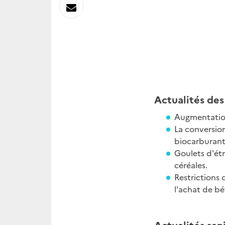
sur
Envoyer
Linkedin
par
Messagerie
Actualités des 
Augmentation
La conversio
biocarburant
Goulets d'étr
céréales.
Restrictions 
l'achat de bé
Actualités sani