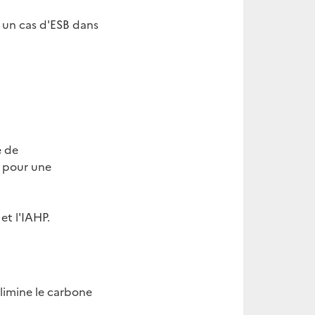
è un cas d'ESB dans
e de
é pour une
et l'IAHP.
élimine le carbone