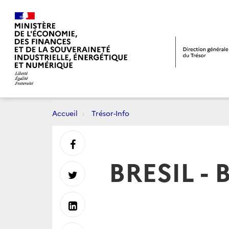
Accueil
Trésor-Info
Partager
BRESIL - 
sur
Partager
Facebook
sur
Partager
Twitter