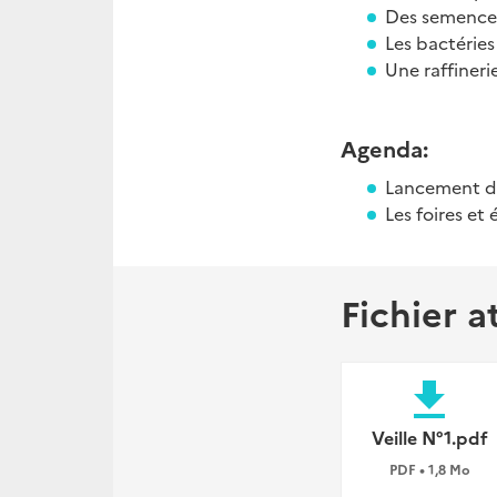
Des semences 
Les bactérie
Une raffineri
Agenda:
Lancement du
Les foires et
Fichier a
file_download
Veille N°1.pdf
PDF • 1,8 Mo