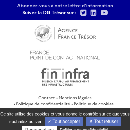
Abonnez-vous à notre lettre d'information
Twitter
LinkedIn
Youtu
Suivez la DG Trésor sur :
Contact
Mentions légales
Politique de confidentialité
Politique de cookies
Gestion des cookies
Flux RSS
Ce site utilise des cookies et vous donne le contrôle sur ce que vous
service-public.gouv.fr
legifrance.gouv.fr
info.gouv.fr
souhaitez activer
Tout accepter
Tout refuser
data.gouv.fr
Personnaliser
Politique de confidentialité