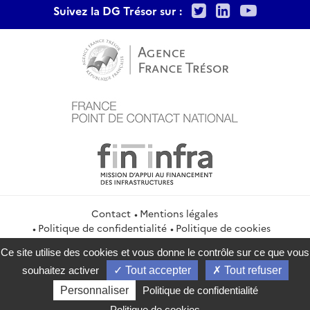
Twitter
LinkedIn
Youtu
Suivez la DG Trésor sur :
Contact
Mentions légales
Politique de confidentialité
Politique de cookies
Gestion des cookies
Flux RSS
Ce site utilise des cookies et vous donne le contrôle sur ce que vous
service-public.gouv.fr
legifrance.gouv.fr
info.gouv.fr
souhaitez activer
Tout accepter
Tout refuser
data.gouv.fr
Personnaliser
Politique de confidentialité
2026 Direction générale du Trésor
Politique de cookies