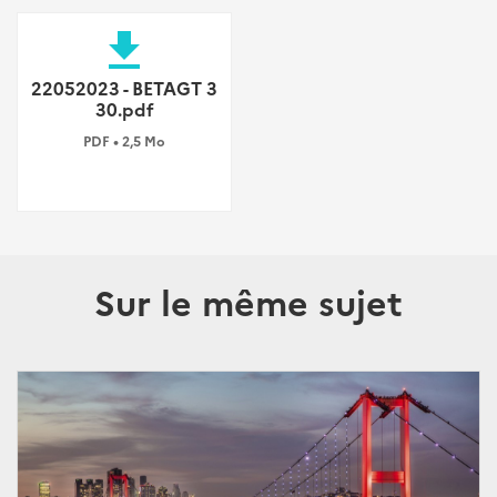
file_download
22052023 - BETAGT 3
30.pdf
PDF • 2,5 Mo
Sur le même sujet