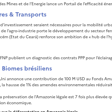
des Mines et de l’Energie lance un Portail de l’efficacité én
res & Transports
’investissement seraient nécessaires pour la mobilité urbai
 de l’agro-industrie porte le développement du secteur ferro
ecém (Etat du Ceará) renforce son ambition de « hub de l’h
 FNP publient un diagnostic des contrats PPP pour l’éclaira
Biomes brésiliens
Uni annonce une contribution de 100 M USD au Fonds Ama
 la hausse de 1% des amendes environnementales réduirait
la préservation de l’Amazonie légale est 7 fois plus élevée qu
tion économique.
es sur la déforestation en Amazonie légale –