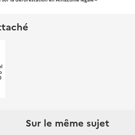
ttaché
el
b
0
Sur le même sujet