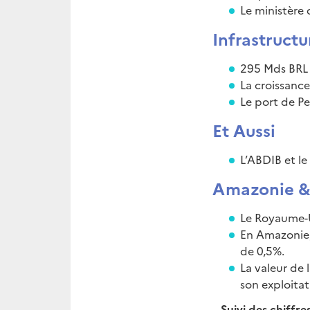
Le ministère 
Infrastructu
295 Mds BRL d
La croissance
Le port de P
Et Aussi
L’ABDIB et le
Amazonie & 
Le Royaume-
En Amazonie,
de 0,5%.
La valeur de 
son exploita
– Suivi des chiffr