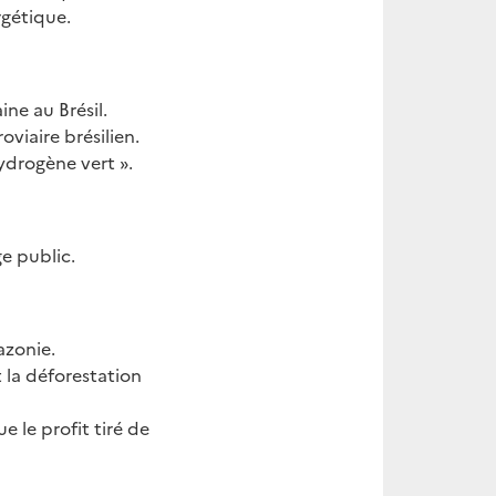
ergétique.
ne au Brésil.
viaire brésilien.
ydrogène vert ».
ge public.
zonie.
 la déforestation
e le profit tiré de