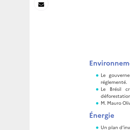
sur
Envoyer
Linkedin
par
Messagerie
Environnem
Le gouverne
réglementé.
Le Brésil c
déforestatio
M. Mauro Oli
Énergie
Un plan d’inv