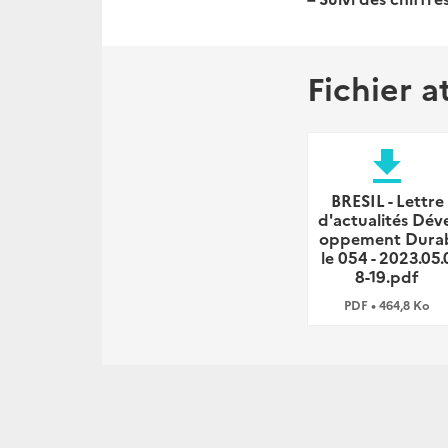
Fichier a
file_download
BRESIL - Lettre
d'actualités Dév
oppement Dura
le 054 - 2023.05.
8-19.pdf
PDF • 464,8 Ko