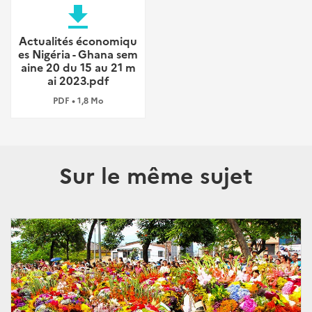
file_download
Actualités économiqu
es Nigéria - Ghana sem
aine 20 du 15 au 21 m
ai 2023.pdf
PDF • 1,8 Mo
Sur le même sujet