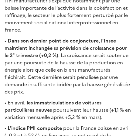
l’IPI manufacturier s’explique notamment par une
baisse importante de l’activité dans la cokéfaction et
raffinage, le secteur le plus fortement perturbé par le
mouvement social national interprofessionnel en
France.
•
Dans son dernier point de conjoncture
, l
’Insee
maintient inchangée sa prévision de croissance pour
e
le 2
trimestre (+0,2 %)
. La croissance serait soutenue
par une poursuite de la hausse de la production en
énergie alors que celle en biens manufacturés
fléchirait. Cette dernière serait pénalisée par une
demande insuffisante bridée par la hausse généralisée
des prix.
•
En avril,
les immatriculations de voitures
particulières neuves
poursuivent leur hausse (+1,1 % en
variation mensuelle après +5,2 % en mars).
•
L'indice PMI composite
pour la France baisse en avril
(−0,3 pt à 52,4), en lien avec un net recul de la