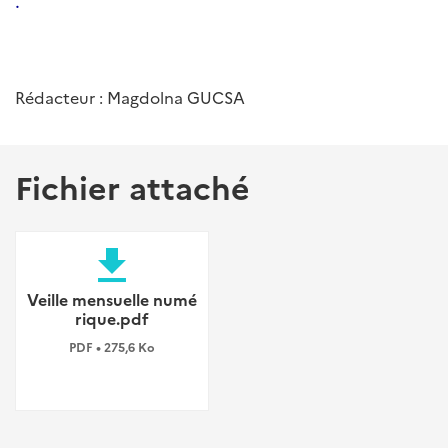
.
Rédacteur : Magdolna GUCSA
Fichier attaché
file_download
Veille mensuelle numé
rique.pdf
PDF • 275,6 Ko