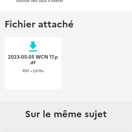
hausse des taux d’intérêt
Fichier attaché
file_download
2023-05-05 WCN 17.p
df
PDF • 2,4 Mo
Sur le même sujet