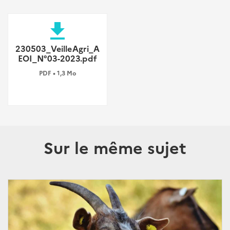
file_download
230503_VeilleAgri_A
EOI_N°03-2023.pdf
PDF • 1,3 Mo
Sur le même sujet