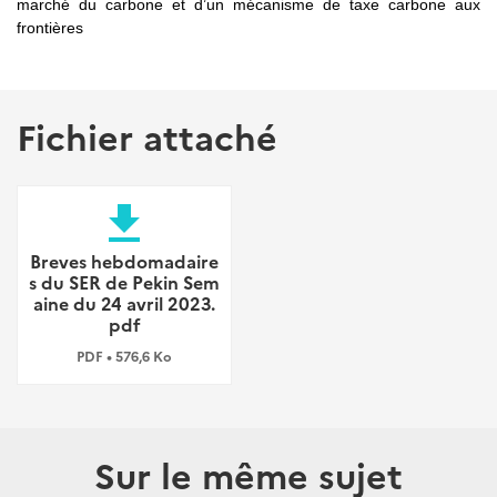
marché du carbone et d’un mécanisme de taxe carbone aux
frontières
Fichier attaché
file_download
Breves hebdomadaire
s du SER de Pekin Sem
aine du 24 avril 2023.
pdf
PDF • 576,6 Ko
Sur le même sujet