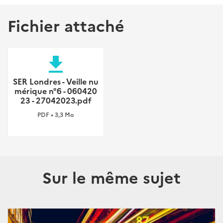
Fichier attaché
file_download
SER Londres - Veille nu
mérique n°6 - 060420
23 - 27042023.pdf
PDF • 3,3 Mo
Sur le même sujet