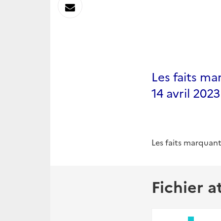
sur
Envoyer
Linkedin
par
Messagerie
Les faits ma
14 avril 2023
Les faits marquant
Fichier a