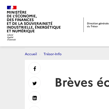
Accueil
Trésor-Info
Partager
Brèves éc
sur
Partager
Facebook
sur
Partager
Twitter