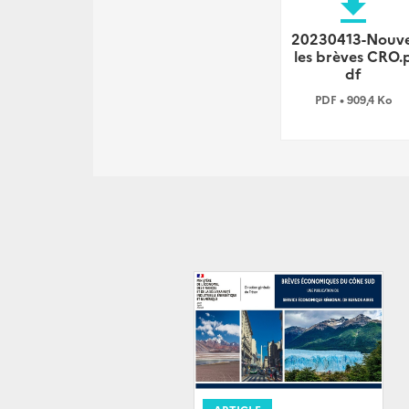
file_download
20230413-Nouve
les brèves CRO.
df
PDF • 909,4 Ko