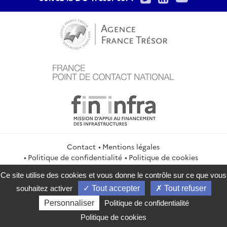
Contact
Mentions légales
Politique de confidentialité
Politique de cookies
Gestion des cookies
Flux RSS
Ce site utilise des cookies et vous donne le contrôle sur ce que vous
service-public.gouv.fr
legifrance.gouv.fr
info.gouv.fr
souhaitez activer
Tout accepter
Tout refuser
data.gouv.fr
Personnaliser
Politique de confidentialité
2026 Direction générale du Trésor
Politique de cookies