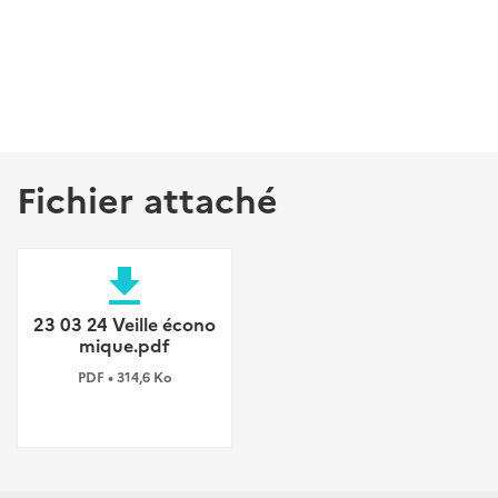
Fichier attaché
file_download
23 03 24 Veille écono
mique.pdf
PDF • 314,6 Ko