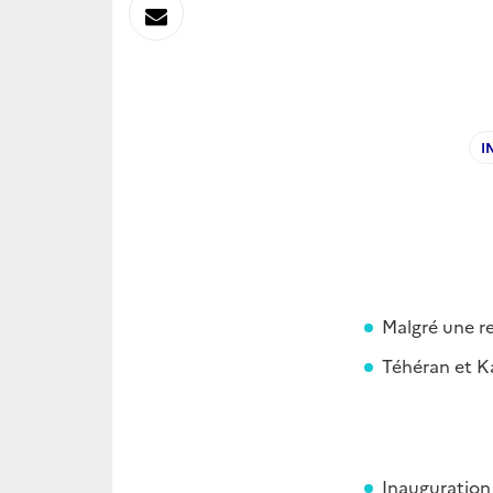
sur
Envoyer
Linkedin
par
Messagerie
I
Malgré une r
Téhéran et Ka
Inauguration 