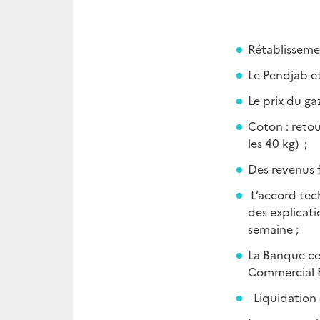
Rétablissemen
Le Pendjab et
Le prix du g
Coton : reto
les 40 kg) ;
Des revenus 
L’accord tec
des explicat
semaine ;
La Banque ce
Commercial B
Liquidation 