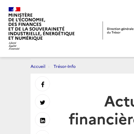
Accueil
Trésor-Info
Partager
Act
sur
Partager
financiè
Facebook
sur
Partager
Twitter