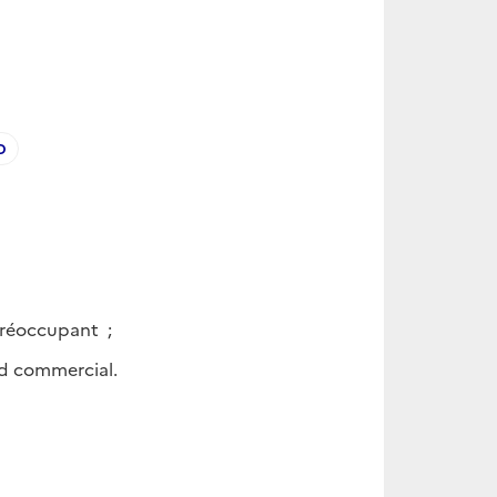
D
 préoccupant ;
ord commercial.