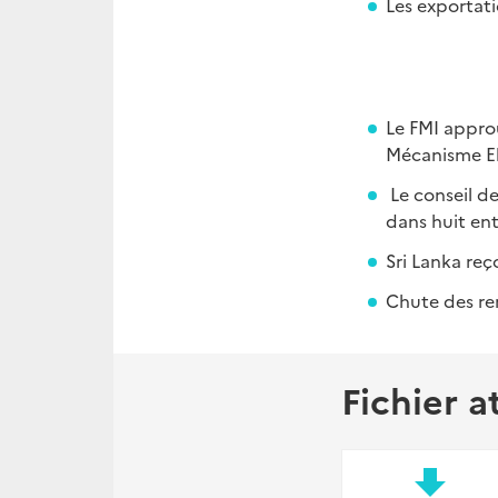
Les exportati
Le FMI appro
Mécanisme El
Le conseil de
dans huit ent
Sri Lanka reç
Chute des re
Fichier a
file_download