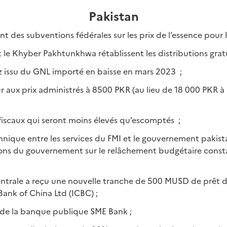
Pakistan
t des subventions fédérales sur les prix de l’essence pour l
 le Khyber Pakhtunkhwa rétablissent les distributions gratu
az issu du GNL importé en baisse en mars 2023 ;
ur aux prix administrés à 8500 PKR (au lieu de 18 000 PKR 
fiscaux qui seront moins élevés qu’escomptés ;
hnique entre les services du FMI et le gouvernement pakis
ions du gouvernement sur le relâchement budgétaire consta
ntrale a reçu une nouvelle tranche de 500 MUSD de prêt de
ank of China Ltd (ICBC) ;
de la banque publique SME Bank ;