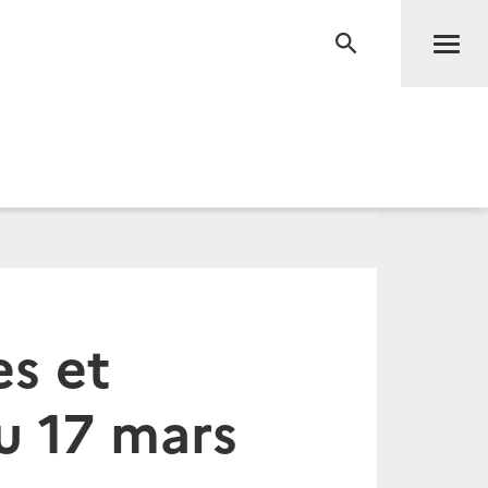
Men
RECHERCHE
s et
u 17 mars