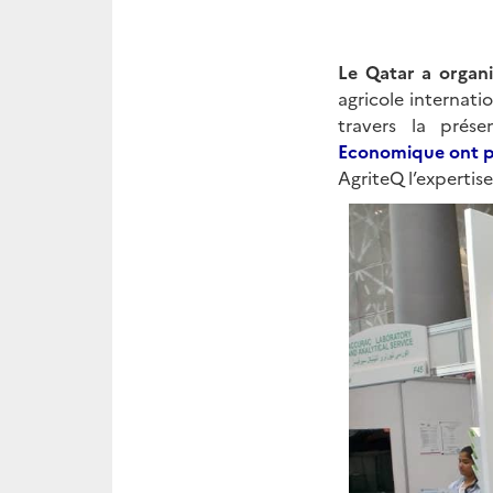
Le Qatar a organ
agricole internat
travers la prése
Economique ont pu
AgriteQ l’expertis