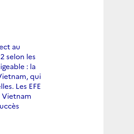
3
rect au
2 selon les
geable : la
Vietnam, qui
lles. Les EFE
au Vietnam
succès