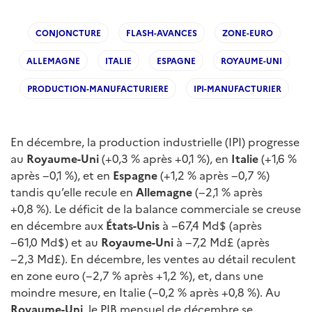
CONJONCTURE
FLASH-AVANCES
ZONE-EURO
ALLEMAGNE
ITALIE
ESPAGNE
ROYAUME-UNI
PRODUCTION-MANUFACTURIERE
IPI-MANUFACTURIER
En décembre, la production industrielle (IPI) progresse
au
Royaume-Uni
(+0,3 % après +0,1 %), en
Italie
(+1,6 %
après −0,1 %), et en
Espagne
(+1,2 % après −0,7 %)
tandis qu’elle recule en
Allemagne
(−2,1 % après
+0,8 %). Le déficit de la balance commerciale se creuse
en décembre aux
États-Unis
à −67,4 Md$ (après
−61,0 Md$) et au
Royaume-Uni
à −7,2 Md£ (après
−2,3 Md£). En décembre, les ventes au détail reculent
en zone euro (−2,7 % après +1,2 %), et, dans une
moindre mesure, en Italie (−0,2 % après +0,8 %). Au
Royaume-Uni
, le PIB mensuel de décembre se