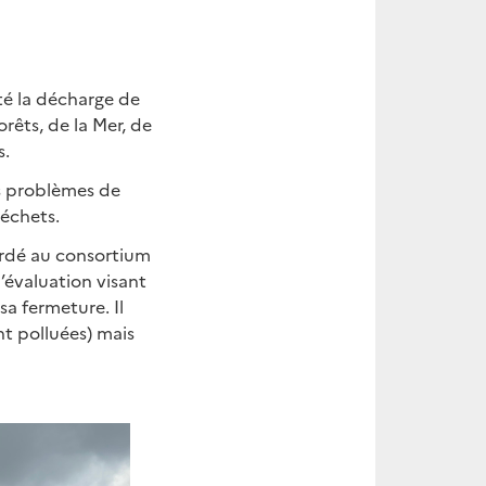
é la décharge de
rêts, de la Mer, de
s.
es problèmes de
déchets.
ordé au consortium
’évaluation visant
sa fermeture. Il
ent polluées) mais