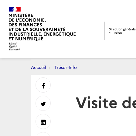
Accueil
Trésor-Info
Partager
Visite 
sur
Partager
Facebook
sur
Partager
Twitter