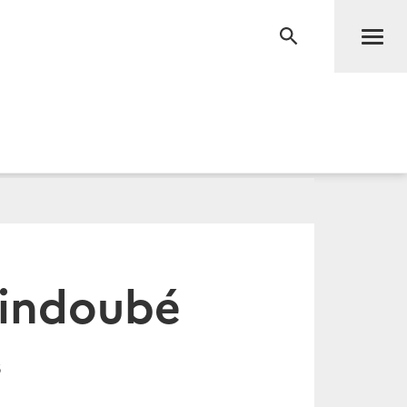
Men
RECHERCHE
Mindoubé
3