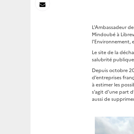
sur
Envoyer
Linkedin
par
L'Ambassadeur de 
Messagerie
Mindoubé à Librevi
l'Environnement, e
Le site de la déc
salubrité publique
Depuis octobre 20
d’entreprises fran
à estimer les poss
s’agit d’une part d
aussi de supprimer 