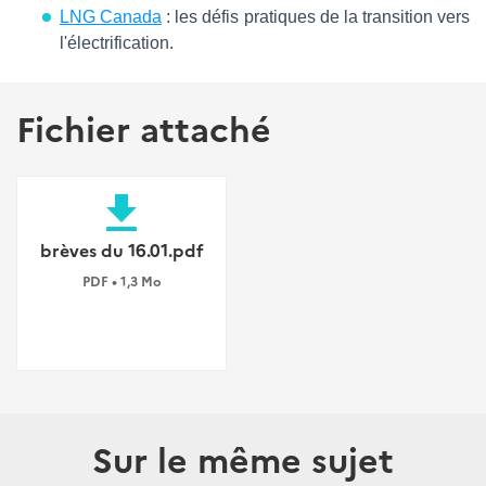
LNG Canada
: les défis pratiques de la transition vers
l'électrification.
Fichier attaché
file_download
brèves du 16.01.pdf
PDF • 1,3 Mo
Sur le même sujet