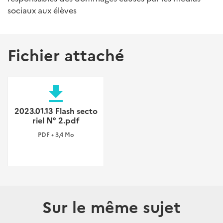
sociaux aux élèves
Fichier attaché
file_download
2023.01.13 Flash secto
riel N° 2.pdf
PDF • 3,4 Mo
Sur le même sujet