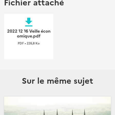
Fichier attaché
file_download
2022 12 16 Veille écon
omique.pdf
PDF • 226,8 Ko
Sur le même sujet