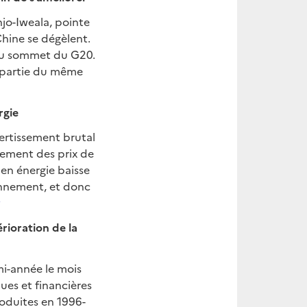
jo-Iweala, pointe
Chine se dégèlent.
 du sommet du G20.
e partie du même
rgie
vertissement brutal
blement des prix de
e en énergie baisse
ionnement, et donc
w
rioration de la
mi-année le mois
ues et financières
oduites en 1996-