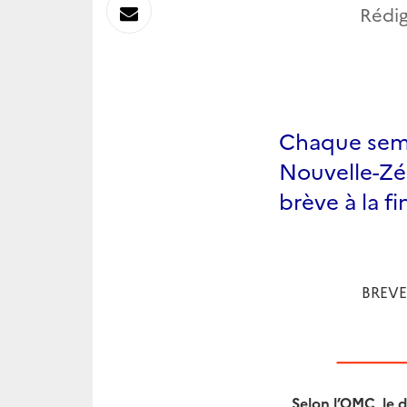
sur
Envoyer
Rédig
Linkedin
par
Messagerie
Chaque semai
Nouvelle-Zél
brève à la fin
BREVE
Selon l’OMC, le d