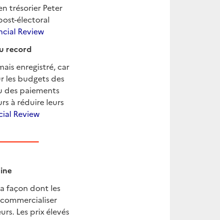
n trésorier Peter
ost-électoral
ncial Review
u record
is enregistré, car
ur les budgets des
u des paiements
rs à réduire leurs
cial Review
aine
la façon dont les
r commercialiser
urs. Les prix élevés