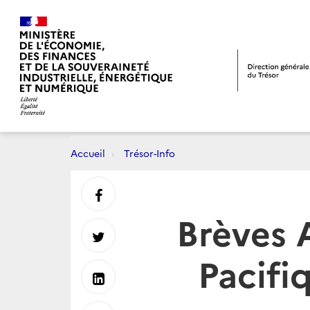
Accueil
Trésor-Info
Partager
Brèves 
sur
Partager
Pacifi
Facebook
sur
Partager
Twitter