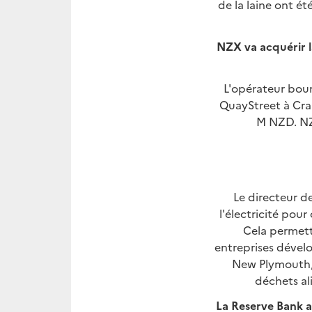
de la laine ont ét
NZX va acquérir l
L'opérateur bour
QuayStreet à Crai
M NZD. NZ
Le directeur d
l'électricité pou
Cela permettr
entreprises dévelo
New Plymouth, 
déchets al
La Reserve Bank af