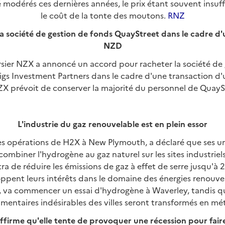
é modérés ces dernières années, le prix étant souvent insuf
le coût de la tonte des moutons.
RNZ
a société de gestion de fonds QuayStreet dans le cadre d
NZD
sier NZX a annoncé un accord pour racheter la société de
gs Investment Partners dans le cadre d'une transaction d'
X prévoit de conserver la majorité du personnel de QuayS
L'industrie du gaz renouvelable est en plein essor
es opérations de H2X à New Plymouth, a déclaré que ses uni
r combiner l'hydrogène au gaz naturel sur les sites industrie
a de réduire les émissions de gaz à effet de serre jusqu'à 
ppent leurs intérêts dans le domaine des énergies renouvela
va commencer un essai d'hydrogène à Waverley, tandis qu
imentaires indésirables des villes seront transformés en m
firme qu'elle tente de provoquer une récession pour faire 