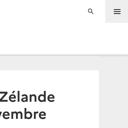
Men
RECHERCHE
-Zélande
ovembre