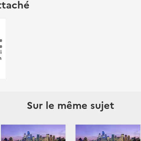
ttaché
e
e
i
n
Sur le même sujet