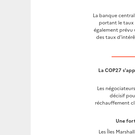
La banque centrale
portant le taux 
également prévu un
des taux d'intérê
La COP27 s'appr
Les négociateur
décisif pou
réchauffement cli
Une fort
Les Îles Marshal