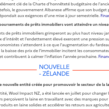
ément clé de la Charte d'honnêteté budgétaire de l'ancie
utefois, le gouvernement Albanese affirme que son budget p
épondait aux exigences d'une mise à jour semestrielle.
Fina
boursements de prêts immobiliers vont atteindre un nivea
s de prêts immobiliers grimperont au plus haut niveau jama
x d'intérêt et l'endettement élevé exercent une pression s
conomistes s'attendent à ce que l'augmentation du fardea
la baisse des prix de l'immobilier incitent les consommateu
t contribuent à calmer l'inflation l'année prochaine.
Finan
 nouvelle entité créée pour promouvoir le secteur de la l
ité, Wool Impact NZ, a été lancée en juillet pour changer 
rs perçoivent la laine en travaillant avec des marques pou
uits en laine solides et accélérer les retours aux agriculte