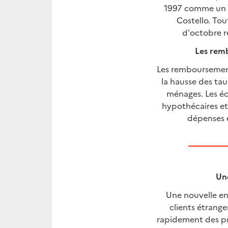
1997 comme un él
Costello. To
d'octobre r
Les rem
Les remboursement
la hausse des tau
ménages. Les é
hypothécaires et 
dépenses e
Une
Une nouvelle ent
clients étrange
rapidement des prod