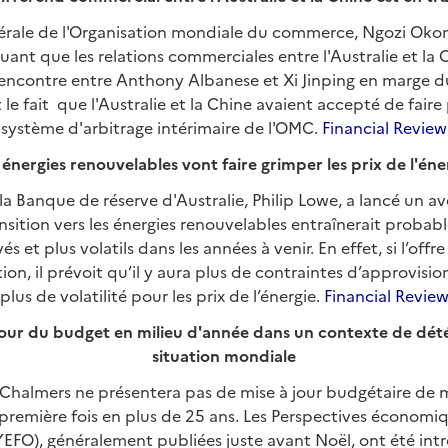
nérale de l'Organisation mondiale du commerce, Ngozi Okon
uant que les relations commerciales entre l'Australie et la 
 rencontre entre Anthony Albanese et Xi Jinping en marge
 le fait que l'Australie et la Chine avaient accepté de fair
système d'arbitrage intérimaire de l'OMC.
Financial Review
 énergies renouvelables vont faire grimper les prix de l'éne
a Banque de réserve d'Australie, Philip Lowe, a lancé un a
ansition vers les énergies renouvelables entraînerait proba
vés et plus volatils dans les années à venir. En effet, si l’offr
tion, il prévoit qu’il y aura plus de contraintes d’approvis
plus de volatilité pour les prix de l’énergie.
Financial Revie
jour du budget en milieu d'année dans un contexte de dété
situation mondiale
m Chalmers ne présentera pas de mise à jour budgétaire de 
première fois en plus de 25 ans. Les Perspectives économiq
EFO), généralement publiées juste avant Noël, ont été intr