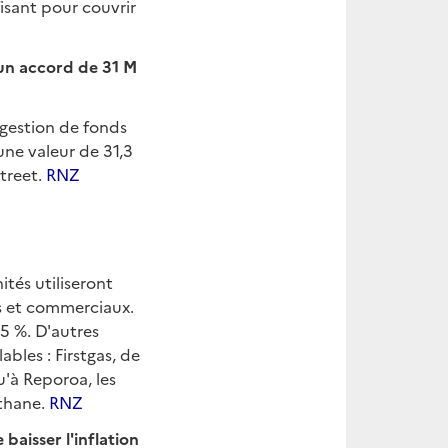
fisant pour couvrir
'un accord de 31 M
 gestion de fonds
une valeur de 31,3
treet.
RNZ
tés utiliseront
ls et commerciaux.
25 %. D'autres
bles : Firstgas, de
'à Reporoa, les
éthane.
RNZ
baisser l'inflation