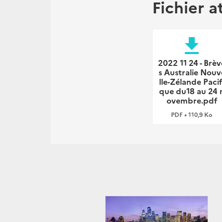
Fichier a
file_download
2022 11 24 - Brèv
s Australie Nouv
lle-Zélande Pacif
que du18 au 24 
ovembre.pdf
PDF • 110,9 Ko