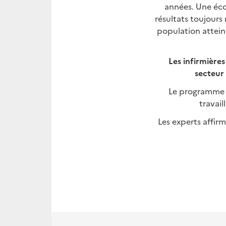
années. Une éc
résultats toujours
population atteint
Les infirmières
secteur
Le programme P
travai
Les experts affir