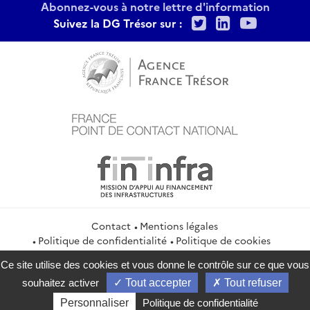
Abonnez-vous à notre lettre d'information
Twitter
LinkedIn
Youtu
Suivez la DG Trésor sur :
Contact
Mentions légales
Politique de confidentialité
Politique de cookies
Gestion des cookies
Flux RSS
Ce site utilise des cookies et vous donne le contrôle sur ce que vous
service-public.gouv.fr
legifrance.gouv.fr
info.gouv.fr
souhaitez activer
Tout accepter
Tout refuser
data.gouv.fr
Personnaliser
Politique de confidentialité