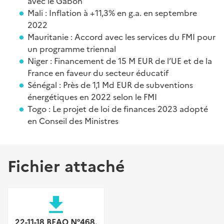
avec le Gabon
Mali : Inflation à +11,3% en g.a. en septembre
2022
Mauritanie : Accord avec les services du FMI pour
un programme triennal
Niger : Financement de 15 M EUR de l’UE et de la
France en faveur du secteur éducatif
Sénégal : Près de 1,1 Md EUR de subventions
énergétiques en 2022 selon le FMI
Togo : Le projet de loi de finances 2023 adopté
en Conseil des Ministres
Fichier attaché
file_download
22-11-18 BEAO N°468.