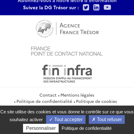
Twitter
LinkedIn
Youtu
Suivez la DG Trésor sur :
Contact
Mentions légales
Politique de confidentialité
Politique de cookies
Gestion des cookies
Flux RSS
Ce site utilise des cookies et vous donne le contrôle sur ce que vous
service-public.gouv.fr
legifrance.gouv.fr
info.gouv.fr
souhaitez activer
Tout accepter
Tout refuser
data.gouv.fr
Personnaliser
Politique de confidentialité