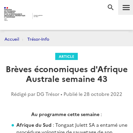
Me
RECHERC
Accueil
Trésor-Info
ARTICLE
Brèves économiques d'Afrique
Australe semaine 43
Rédigé par DG Trésor • Publié le
28 octobre 2022
Au programme cette semaine
:
Afrique du Sud
: Tongaat Julett SA a entamé une
procédure volontaire de sauvetage de son