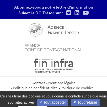
Abonnez-vous à notre lettre d'information
Twitter
LinkedIn
Youtu
Suivez la DG Trésor sur :
Contact
Mentions légales
Politique de confidentialité
Politique de cookies
Gestion des cookies
Flux RSS
Ce site utilise des cookies et vous donne le contrôle sur ce que vous
service-public.gouv.fr
legifrance.gouv.fr
info.gouv.fr
souhaitez activer
Tout accepter
Tout refuser
data.gouv.fr