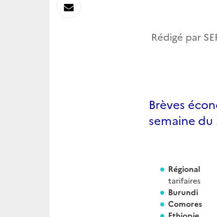
sur
Envoyer
Linkedin
par
Rédigé par SER
Messagerie
Brèves écon
semaine du 
Régional
La
tarifaires
Burundi
Comor
Ethiop