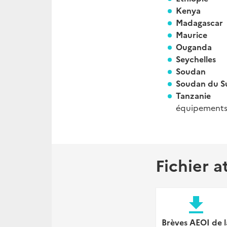
Kenya
Madagas
Mauri
Ougan
Seychell
Soud
Soudan d
Tanzanie
Le
équipement
Fichier a
file_download
Brèves AEOI de l