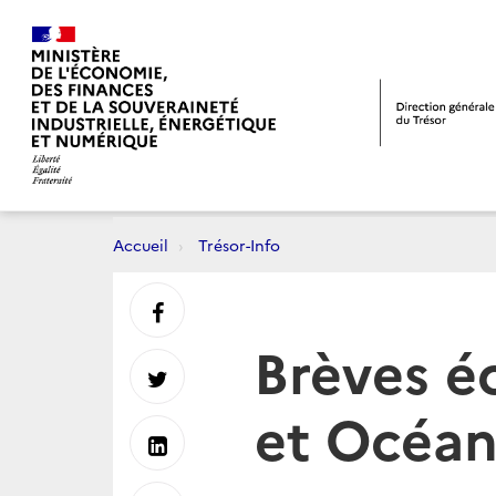
Accueil
Trésor-Info
Partager
Brèves é
sur
Partager
et Océan
Facebook
sur
Partager
Twitter