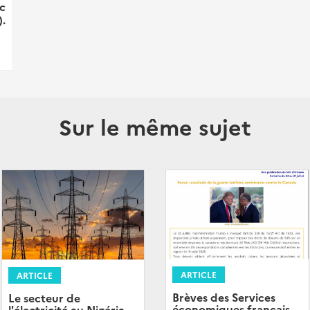
c
.
Sur le même sujet
ARTICLE
ARTICLE
Brèves des Services
Le secteur de
économiques français
l'électricité au Nigéria