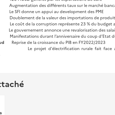
Augmentation des différents taux sur le marché banca
car
Le SFI donne un appui au development des PME
ce
Doublement de la valeur des importations de produit
da
Le coût de la corruption représente 23 % du budget 
es
Le gouvernement annonce une revalorisation des sala
an
Manifestations durant l’anniversaire du coup d’Etat 
u Sud
Reprise de la croissance du PIB en FY2022/2023
 projet d'électrification rurale fait face au
s
ttaché
a