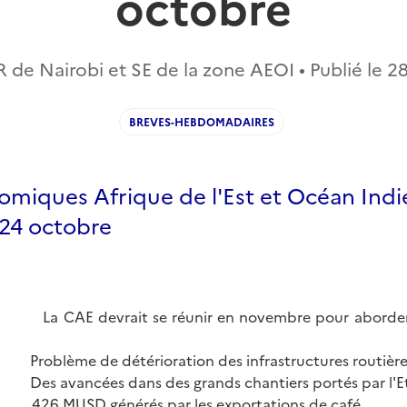
octobre
 de Nairobi et SE de la zone AEOI • Publié le
28
BREVES-HEBDOMADAIRES
omiques Afrique de l'Est et Océan Indi
24 octobre
 CAE devrait se réunir en novembre pour aborder le
Problème de détérioration des infrastructures routières 
es
Des avancées dans des grands chantiers portés par l'
ie
426 MUSD générés par les exportations de café