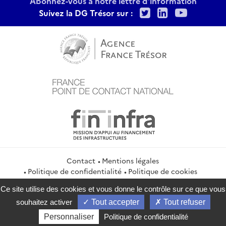
Abonnez-vous à notre lettre d'information
Twitter
LinkedIn
Youtu
Suivez la DG Trésor sur :
Contact
Mentions légales
Politique de confidentialité
Politique de cookies
Gestion des cookies
Flux RSS
Ce site utilise des cookies et vous donne le contrôle sur ce que vous
service-public.gouv.fr
legifrance.gouv.fr
info.gouv.fr
souhaitez activer
Tout accepter
Tout refuser
data.gouv.fr
Personnaliser
Politique de confidentialité