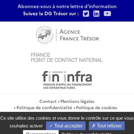
Abonnez-vous à notre lettre d'information
Twitter
LinkedIn
Youtu
Suivez la DG Trésor sur :
Contact
Mentions légales
Politique de confidentialité
Politique de cookies
Gestion des cookies
Flux RSS
Ce site utilise des cookies et vous donne le contrôle sur ce que vous
service-public.gouv.fr
legifrance.gouv.fr
info.gouv.fr
souhaitez activer
Tout accepter
Tout refuser
data.gouv.fr