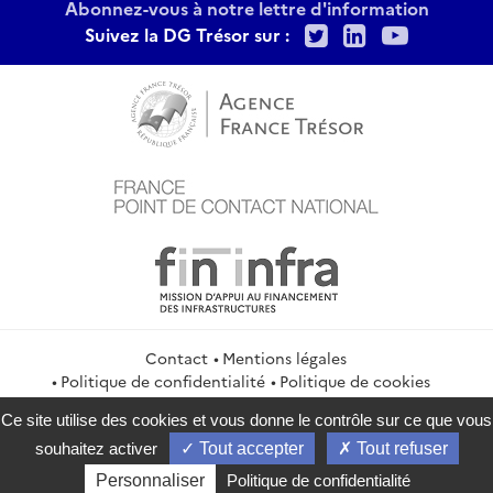
Abonnez-vous à notre lettre d'information
Twitter
LinkedIn
Youtu
Suivez la DG Trésor sur :
Contact
Mentions légales
Politique de confidentialité
Politique de cookies
Gestion des cookies
Flux RSS
Ce site utilise des cookies et vous donne le contrôle sur ce que vous
service-public.gouv.fr
legifrance.gouv.fr
info.gouv.fr
souhaitez activer
Tout accepter
Tout refuser
data.gouv.fr
Personnaliser
Politique de confidentialité