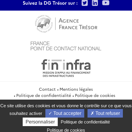
Twitter
LinkedIn
Youtu
Suivez la DG Trésor sur :
Contact
Mentions légales
Politique de confidentialité
Politique de cookies
Gestion des cookies
Flux RSS
Ce site utilise des cookies et vous donne le contrôle sur ce que vous
service-public.gouv.fr
legifrance.gouv.fr
info.gouv.fr
souhaitez activer
Tout accepter
Tout refuser
data.gouv.fr
Personnaliser
Politique de confidentialité
2026 Direction générale du Trésor
Politique de cookies