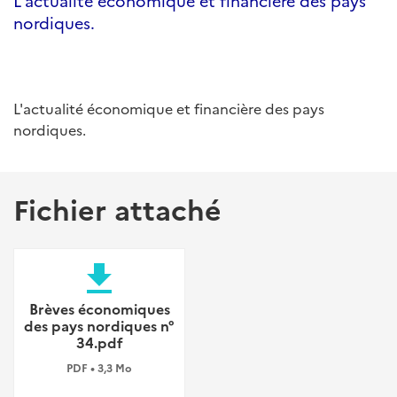
L'actualité économique et financière des pays
nordiques.
L'actualité économique et financière des pays
nordiques.
Fichier attaché
file_download
Brèves économiques
des pays nordiques n°
34.pdf
PDF • 3,3 Mo