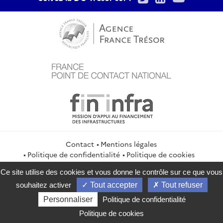
Contact
Mentions légales
Politique de confidentialité
Politique de cookies
Gestion des cookies
Flux RSS
Ce site utilise des cookies et vous donne le contrôle sur ce que vous
service-public.gouv.fr
legifrance.gouv.fr
info.gouv.fr
souhaitez activer
Tout accepter
Tout refuser
data.gouv.fr
Personnaliser
Politique de confidentialité
2026 Direction générale du Trésor
Politique de cookies