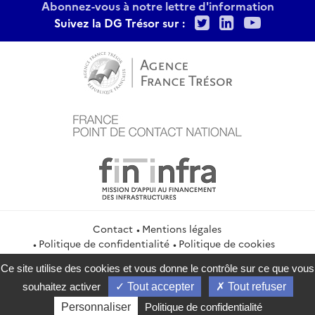
Abonnez-vous à notre lettre d'information
Twitter
LinkedIn
Youtu
Suivez la DG Trésor sur :
Contact
Mentions légales
Politique de confidentialité
Politique de cookies
Gestion des cookies
Flux RSS
Ce site utilise des cookies et vous donne le contrôle sur ce que vous
service-public.gouv.fr
legifrance.gouv.fr
info.gouv.fr
souhaitez activer
Tout accepter
Tout refuser
data.gouv.fr
Personnaliser
Politique de confidentialité