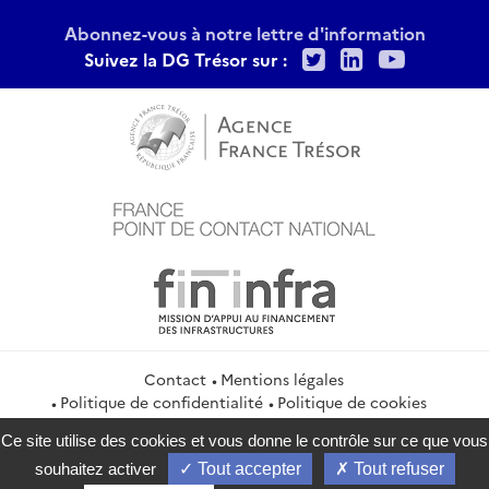
Abonnez-vous à notre lettre d'information
Twitter
LinkedIn
Youtu
Suivez la DG Trésor sur :
Contact
Mentions légales
Politique de confidentialité
Politique de cookies
Gestion des cookies
Flux RSS
Ce site utilise des cookies et vous donne le contrôle sur ce que vous
service-public.gouv.fr
legifrance.gouv.fr
info.gouv.fr
souhaitez activer
Tout accepter
Tout refuser
data.gouv.fr