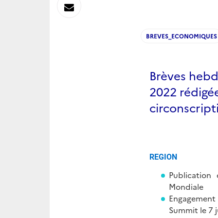
sur
Envoyer
Linkedin
par
BREVES_ECONOMIQUES
Messagerie
Brèves hebd
2022 rédigé
circonscript
REGION
Publication
Mondiale
Engagement p
Summit le 7 j