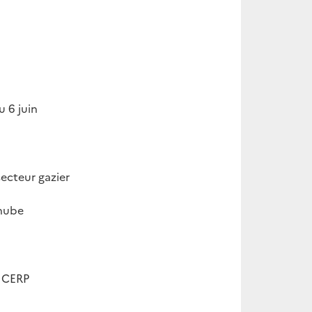
 6 juin
ecteur gazier
anube
e CERP