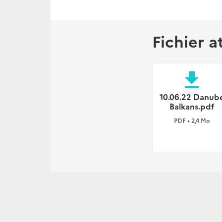
Fichier a
file_download
10.06.22 Danub
Balkans.pdf
PDF • 2,4 Mo