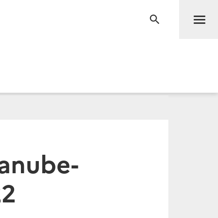
Men
RECHERCHE
anube-
22