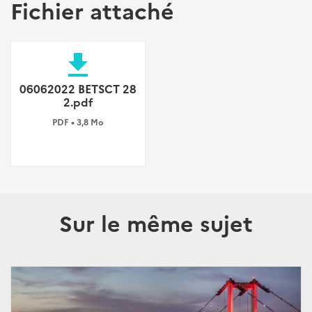
Fichier attaché
file_download
06062022 BETSCT 28
2.pdf
PDF • 3,8 Mo
Sur le même sujet