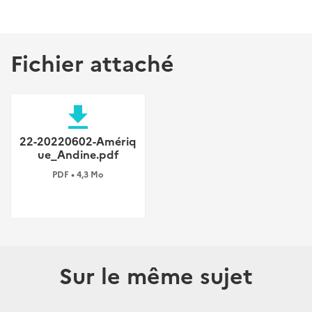
Fichier attaché
file_download
22-20220602-Amériq
ue_Andine.pdf
PDF • 4,3 Mo
Sur le même sujet